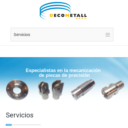
Servicios
E
s
p
e
c
i
a
l
i
s
t
a
s
e
n
l
a
m
e
c
a
n
i
z
a
c
i
ó
n
d
e
p
i
e
z
a
s
d
e
p
r
e
c
i
s
i
ó
n
Servicios